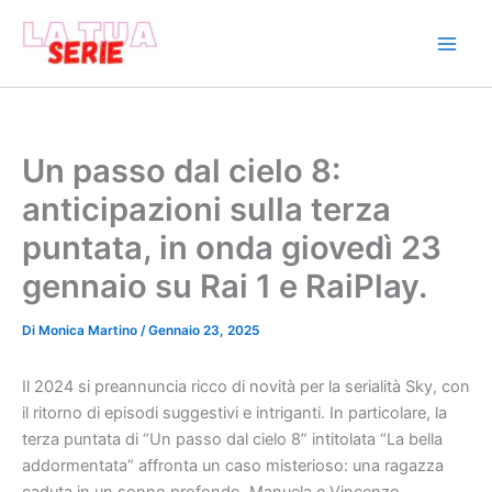
Vai
al
contenuto
Un passo dal cielo 8:
anticipazioni sulla terza
puntata, in onda giovedì 23
gennaio su Rai 1 e RaiPlay.
Di
Monica Martino
/
Gennaio 23, 2025
Il 2024 si preannuncia ricco di novità per la serialità Sky, con
il ritorno di episodi suggestivi e intriganti. In particolare, la
terza puntata di “Un passo dal cielo 8” intitolata “La bella
addormentata” affronta un caso misterioso: una ragazza
caduta in un sonno profondo. Manuela e Vincenzo