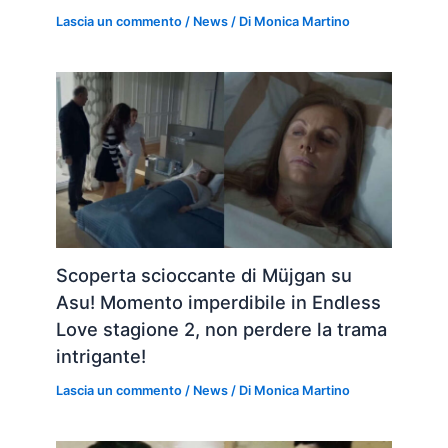
Lascia un commento
/
News
/ Di
Monica Martino
Scoperta scioccante di Müjgan su
Asu! Momento imperdibile in Endless
Love stagione 2, non perdere la trama
intrigante!
Lascia un commento
/
News
/ Di
Monica Martino