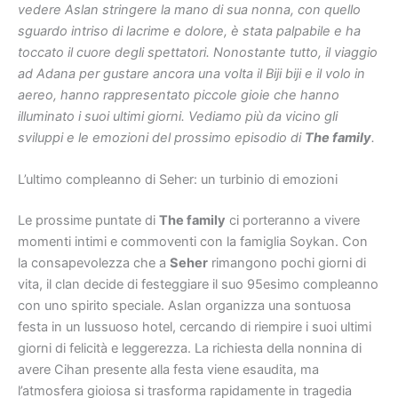
vedere Aslan stringere la mano di sua nonna, con quello
sguardo intriso di lacrime e dolore, è stata palpabile e ha
toccato il cuore degli spettatori. Nonostante tutto, il viaggio
ad Adana per gustare ancora una volta il Biji biji e il volo in
aereo, hanno rappresentato piccole gioie che hanno
illuminato i suoi ultimi giorni. Vediamo più da vicino gli
sviluppi e le emozioni del prossimo episodio di
The family
.
L’ultimo compleanno di Seher: un turbinio di emozioni
Le prossime puntate di
The family
ci porteranno a vivere
momenti intimi e commoventi con la famiglia Soykan. Con
la consapevolezza che a
Seher
rimangono pochi giorni di
vita, il clan decide di festeggiare il suo 95esimo compleanno
con uno spirito speciale. Aslan organizza una sontuosa
festa in un lussuoso hotel, cercando di riempire i suoi ultimi
giorni di felicità e leggerezza. La richiesta della nonnina di
avere Cihan presente alla festa viene esaudita, ma
l’atmosfera gioiosa si trasforma rapidamente in tragedia