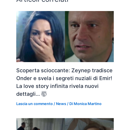
Scoperta scioccante: Zeynep tradisce
Onder e svela i segreti nuziali di Emir!
La love story infinita rivela nuovi
dettagli… 🤯
Lascia un commento
/
News
/ Di
Monica Martino