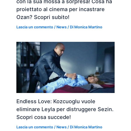
con la sua mossa a sorpresa! Cosa ha
proiettato al cinema per incastrare
Ozan? Scopri subito!
Lascia un commento
/
News
/ Di
Monica Martino
Endless Love: Kozcuoglu vuole
eliminare Leyla per distruggere Sezin.
Scopri cosa succede!
Lascia un commento
/
News
/ Di
Monica Martino