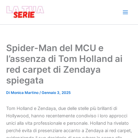
Vai
al
contenuto
Spider-Man del MCU e
l’assenza di Tom Holland ai
red carpet di Zendaya
spiegata
Di
Monica Martino
/
Gennaio 3, 2025
Tom Holland e Zendaya, due delle stelle più brillanti di
Hollywood, hanno recentemente condiviso i loro approcci
unici alla vita professionale e personale. Holland ha rivelato
perché evita di presenziare accanto a Zendaya ai red carpet,
evidenziando il suo desiderio di non rubare la scena alla