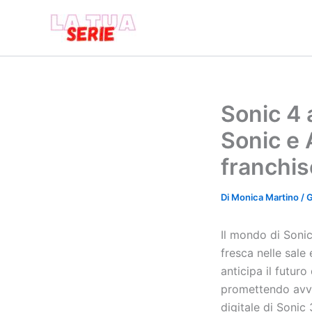
Vai
al
contenuto
Sonic 4 
Sonic e 
franchis
Di
Monica Martino
/
G
Il mondo di Soni
fresca nelle sale 
anticipa il futu
promettendo avve
digitale di Sonic 