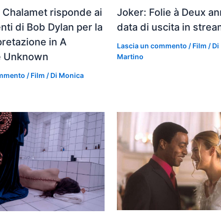
 Chalamet risponde ai
Joker: Folie à Deux an
ti di Bob Dylan per la
data di uscita in stre
pretazione in A
Lascia un commento
/
Film
/ Di
e Unknown
Martino
ommento
/
Film
/ Di
Monica