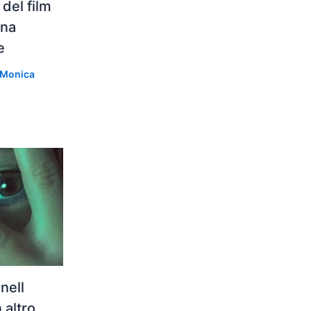
 del film
ena
e
Monica
nell
 altro