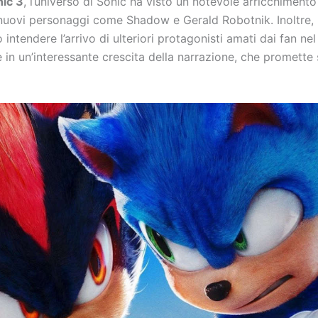
ic 3
, l’universo di Sonic ha visto un notevole arricchiment
i nuovi personaggi come Shadow e Gerald Robotnik. Inoltre,
o intendere l’arrivo di ulteriori protagonisti amati dai fan nel
 in un’interessante crescita della narrazione, che promette 