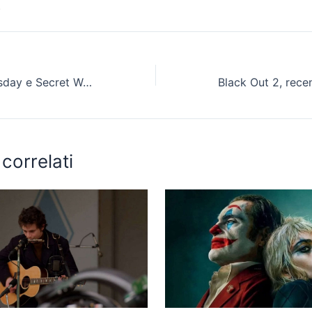
.
Avengers: Doomsday e Secret Wars, i protagonisti che si scontreranno con il Dottor Destino nei prossimi film. [SPOILER]
 correlati