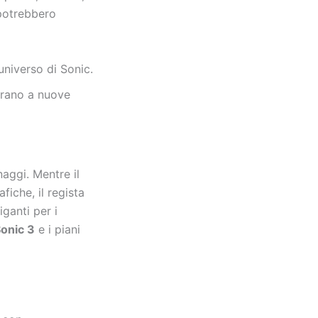
 potrebbero
niverso di Sonic.
arano a nuove
aggi. Mentre il
iche, il regista
iganti per i
onic 3
e i piani