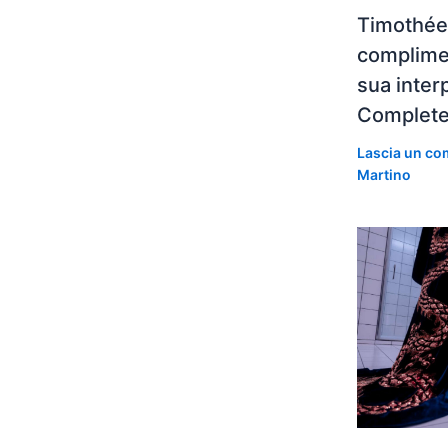
Timothée
complimen
sua inter
Complet
Lascia un c
Martino