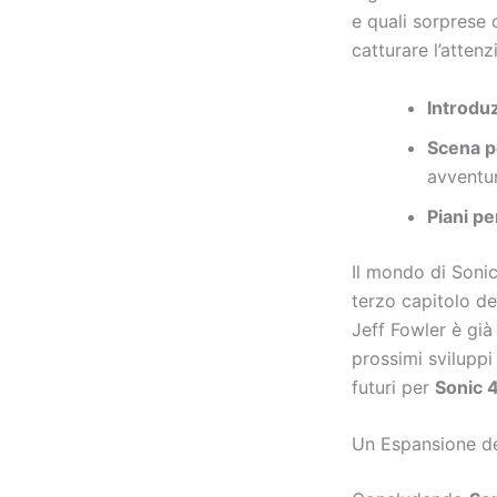
e quali sorprese 
catturare l’atten
Introdu
Scena p
avventu
Piani pe
Il mondo di Soni
terzo capitolo de
Jeff Fowler è già 
prossimi sviluppi
futuri per
Sonic 
Un Espansione de