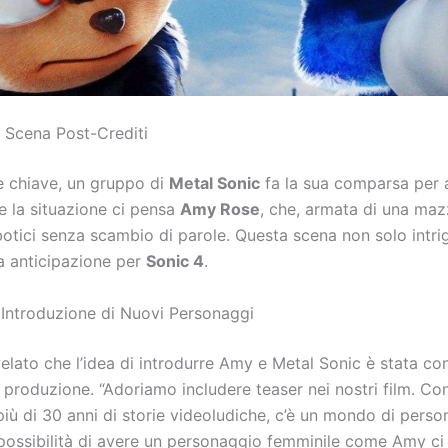
a Scena Post-Crediti
e chiave, un gruppo di
Metal Sonic
fa la sua comparsa per a
re la situazione ci pensa
Amy Rose
, che, armata di una maz
obotici senza scambio di parole. Questa scena non solo intr
a anticipazione per
Sonic 4
.
 Introduzione di Nuovi Personaggi
velato che l’idea di introdurre Amy e Metal Sonic è stata c
 produzione. “Adoriamo includere teaser nei nostri film. Con 
iù di 30 anni di storie videoludiche, c’è un mondo di perso
 possibilità di avere un personaggio femminile come Amy ci