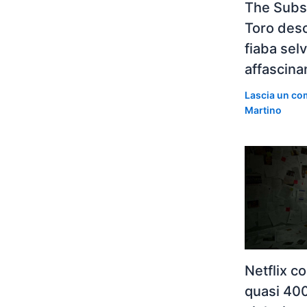
The Subst
Toro desc
fiaba se
affascina
Lascia un c
Martino
Netflix c
quasi 400