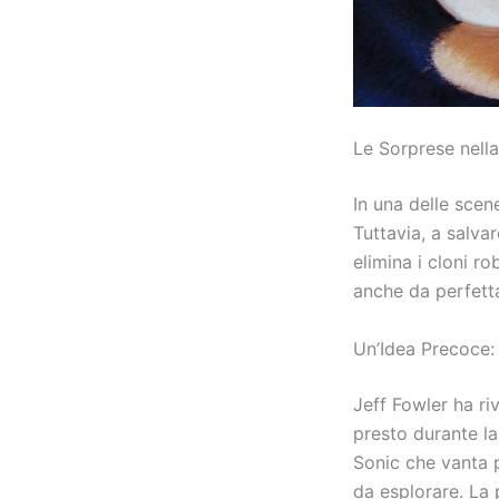
Le Sorprese nell
In una delle scen
Tuttavia, a salva
elimina i cloni r
anche da perfett
Un’Idea Precoce:
Jeff Fowler ha ri
presto durante la
Sonic che vanta p
da esplorare. La