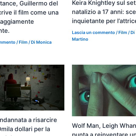
Keira Knightley sul set
ance, Guillermo del
natalizio a 17 anni: sc
rive il film come una
inquietante per l’attric
lvaggiamente
nte.
Lascia un commento
/
Film
/ Di
Martino
ommento
/
Film
/ Di
Monica
ondannata a risarcire
Wolf Man, Leigh Whan
mila dollari per la
punta a reinventare un