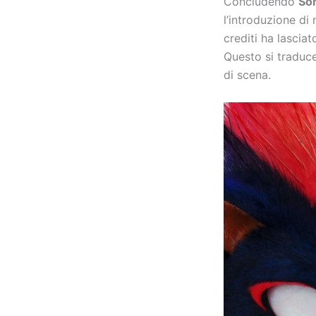
Concludendo
Son
l’introduzione d
crediti ha lasciat
Questo si traduce
di scena.