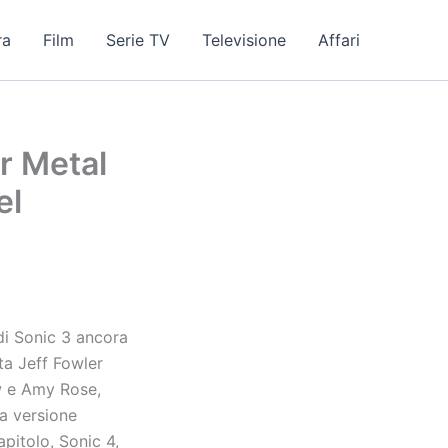
ra
Film
Serie TV
Televisione
Affari
er Metal
el
di Sonic 3 ancora
sta Jeff Fowler
w e Amy Rose,
a versione
apitolo, Sonic 4,