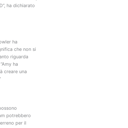
D”, ha dichiarato
Fowler ha
nifica che non si
uanto riguarda
: “Amy ha
rà creare una
”
 possono
team potrebbero
erreno per il