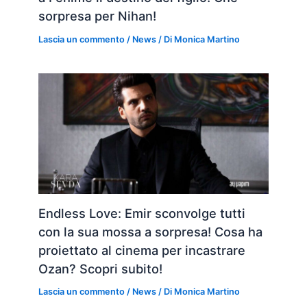
sorpresa per Nihan!
Lascia un commento
/
News
/ Di
Monica Martino
Endless Love: Emir sconvolge tutti
con la sua mossa a sorpresa! Cosa ha
proiettato al cinema per incastrare
Ozan? Scopri subito!
Lascia un commento
/
News
/ Di
Monica Martino