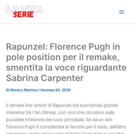
Vai
al
contenuto
Rapunzel: Florence Pugh in
pole position per il remake,
smentita la voce riguardante
Sabrina Carpenter
Di
Monica Martino
/
Gennaio 20, 2025
Il remake live-action di Rapunzel sta suscitando grande
interesse tra i fan Disney, con voci che circolano sulla
possibile interprete del ruolo principale. Se da un lato
Florence Pugh è considerata la favorita per il ruolo, dall’altro
emergono anche nomi come Sabrina Carpenter e Jennifer