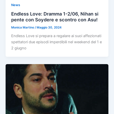
News
Endless Love: Dramma 1-2/06, Nihan si
pente con Soydere e scontro con Asu!
Monica Martino
/
Maggio 30, 2024
Endless Love si prepara a regalare ai suoi affezionati
spettatori due episodi imperdibili nel weekend del 1 e
2 giugno