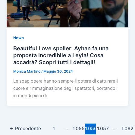
News
Beautiful Love spoiler: Ayhan fa una
proposta incredibile a Leyla! Cosa
accadrà? Scopri tutti i dettagli!
Monica Martino
/
Maggio 30, 2024
Le soap opera hanno sempre il potere di catturare il
cuore e l’immaginazione degli spettatori, portandoli
in mondi pieni di
←
Precedente
1
…
1.055
1.056
1.057
…
1.062