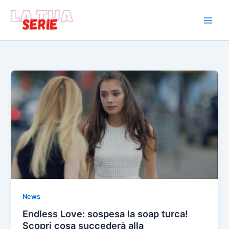
Vai
al
contenuto
News
Endless Love: sospesa la soap turca!
Scopri cosa succederà alla