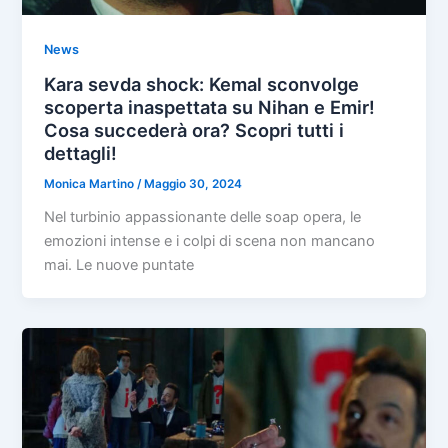
News
Kara sevda shock: Kemal sconvolge
scoperta inaspettata su Nihan e Emir!
Cosa succederà ora? Scopri tutti i
dettagli!
Monica Martino
/
Maggio 30, 2024
Nel turbinio appassionante delle soap opera, le
emozioni intense e i colpi di scena non mancano
mai. Le nuove puntate