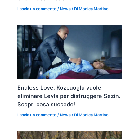
Lascia un commento
/
News
/ Di
Monica Martino
Endless Love: Kozcuoglu vuole
eliminare Leyla per distruggere Sezin.
Scopri cosa succede!
Lascia un commento
/
News
/ Di
Monica Martino