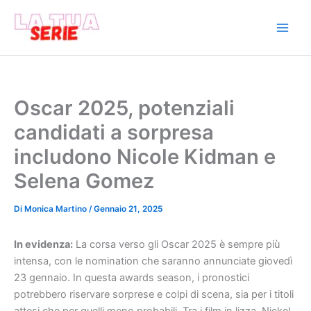
Vai
al
contenuto
Oscar 2025, potenziali
candidati a sorpresa
includono Nicole Kidman e
Selena Gomez
Di
Monica Martino
/
Gennaio 21, 2025
In evidenza:
La corsa verso gli Oscar 2025 è sempre più
intensa, con le nomination che saranno annunciate giovedì
23 gennaio. In questa awards season, i pronostici
potrebbero riservare sorprese e colpi di scena, sia per i titoli
attesi che per quelli meno probabili. Tra i film in lizza, Nickel