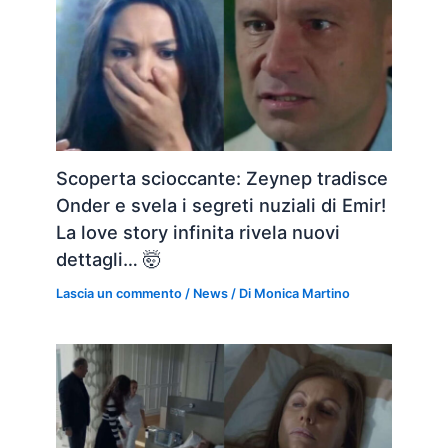
Scoperta scioccante: Zeynep tradisce
Onder e svela i segreti nuziali di Emir!
La love story infinita rivela nuovi
dettagli… 🤯
Lascia un commento
/
News
/ Di
Monica Martino