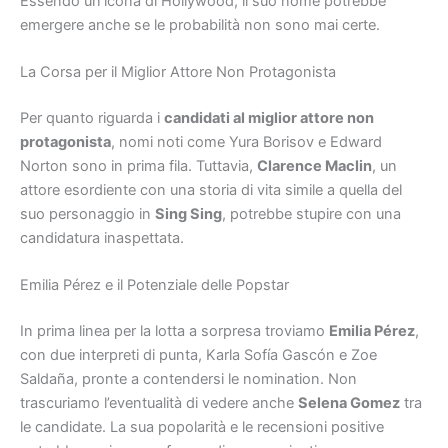
Essendo un’icona di Hollywood, il suo nome potrebbe
emergere anche se le probabilità non sono mai certe.
La Corsa per il Miglior Attore Non Protagonista
Per quanto riguarda i
candidati al miglior attore non
protagonista
, nomi noti come Yura Borisov e Edward
Norton sono in prima fila. Tuttavia,
Clarence Maclin
, un
attore esordiente con una storia di vita simile a quella del
suo personaggio in
Sing Sing
, potrebbe stupire con una
candidatura inaspettata.
Emilia Pérez e il Potenziale delle Popstar
In prima linea per la lotta a sorpresa troviamo
Emilia Pérez
,
con due interpreti di punta, Karla Sofía Gascón e Zoe
Saldaña, pronte a contendersi le nomination. Non
trascuriamo l’eventualità di vedere anche
Selena Gomez
tra
le candidate. La sua popolarità e le recensioni positive