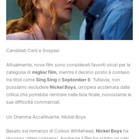
Candidati Certi e Sospesi
Attualmente, nove film sono considerati favoriti sicuri per la
categoria di
miglior film
, mentre il decimo posto è conteso
tra titoli come
Sing Sing
e
September 5
. Tuttavia, non
possiamo escludere
Nickel Boys
, un’opera acclamata dalla
critica che potrebbe rientrare nella lista finale, nonostante le
sue difficoltà commerciali.
Un Dramma Accattivante: Nickel Boys
Basato sul romanzo di Colson Whitehead,
Nickel Boys
ha
riscosso ottimi consensi. Anche se il film ha subito un calo