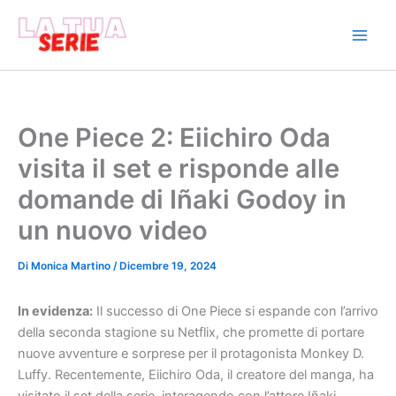
Vai
al
contenuto
One Piece 2: Eiichiro Oda
visita il set e risponde alle
domande di Iñaki Godoy in
un nuovo video
Di
Monica Martino
/
Dicembre 19, 2024
In evidenza:
Il successo di One Piece si espande con l’arrivo
della seconda stagione su Netflix, che promette di portare
nuove avventure e sorprese per il protagonista Monkey D.
Luffy. Recentemente, Eiichiro Oda, il creatore del manga, ha
visitato il set della serie, interagendo con l’attore Iñaki