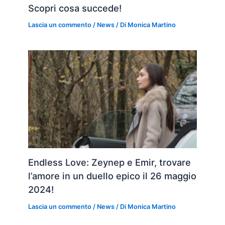
Scopri cosa succede!
Lascia un commento
/
News
/ Di
Monica Martino
Endless Love: Zeynep e Emir, trovare
l’amore in un duello epico il 26 maggio
2024!
Lascia un commento
/
News
/ Di
Monica Martino