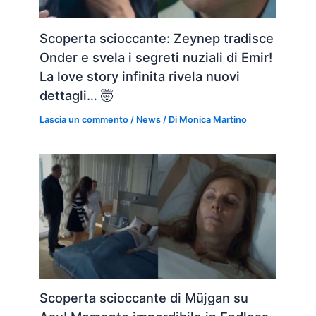
Scoperta scioccante: Zeynep tradisce
Onder e svela i segreti nuziali di Emir!
La love story infinita rivela nuovi
dettagli… 🤯
Lascia un commento
/
News
/ Di
Monica Martino
Scoperta scioccante di Müjgan su