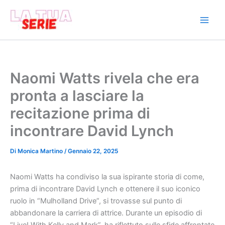
Vai
al
contenuto
Naomi Watts rivela che era
pronta a lasciare la
recitazione prima di
incontrare David Lynch
Di
Monica Martino
/
Gennaio 22, 2025
Naomi Watts ha condiviso la sua ispirante storia di come,
prima di incontrare David Lynch e ottenere il suo iconico
ruolo in “Mulholland Drive”, si trovasse sul punto di
abbandonare la carriera di attrice. Durante un episodio di
“Live! With Kelly and Mark”, ha riflettuto sulle sfide affrontate