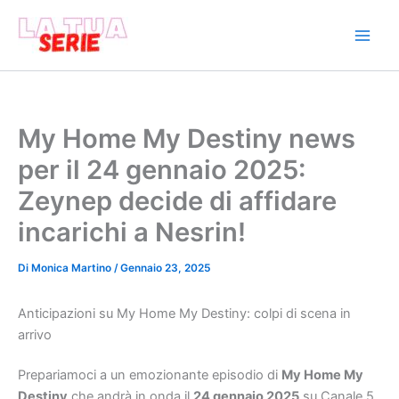
Vai
al
contenuto
My Home My Destiny news
per il 24 gennaio 2025:
Zeynep decide di affidare
incarichi a Nesrin!
Di
Monica Martino
/
Gennaio 23, 2025
Anticipazioni su My Home My Destiny: colpi di scena in
arrivo
Prepariamoci a un emozionante episodio di
My Home My
Destiny
che andrà in onda il
24 gennaio 2025
su Canale 5.