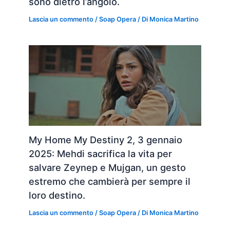
sono dietro l’angolo.
Lascia un commento
/
Soap Opera
/ Di
Monica Martino
My Home My Destiny 2, 3 gennaio
2025: Mehdi sacrifica la vita per
salvare Zeynep e Mujgan, un gesto
estremo che cambierà per sempre il
loro destino.
Lascia un commento
/
Soap Opera
/ Di
Monica Martino