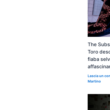
The Subst
Toro desc
fiaba se
affascina
Lascia un c
Martino