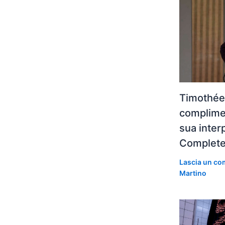
Timothée
complimen
sua inter
Complet
Lascia un c
Martino