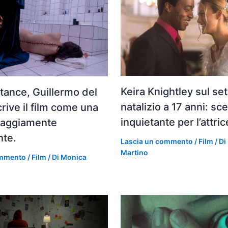
Keira Knightley sul set
ance, Guillermo del
natalizio a 17 anni: sc
rive il film come una
inquietante per l’attric
lvaggiamente
nte.
Lascia un commento
/
Film
/ Di
Martino
ommento
/
Film
/ Di
Monica