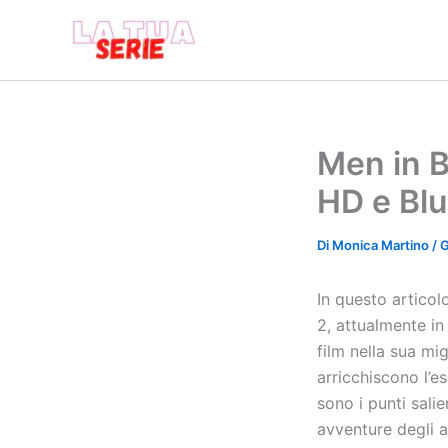
Vai
al
contenuto
Men in B
HD e Bl
Di
Monica Martino
/
G
In questo articol
2, attualmente in
film nella sua mi
arricchiscono l’e
sono i punti sali
avventure degli a