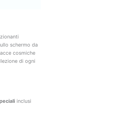
ozionanti
 sullo schermo da
inacce cosmiche
llezione di ogni
peciali
inclusi