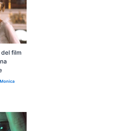
 del film
ena
e
Monica