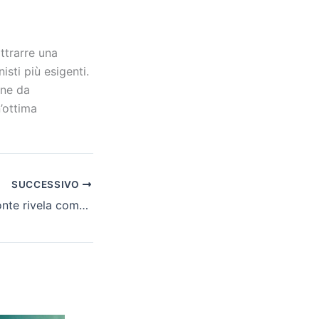
ttrarre una
sti più esigenti.
one da
’ottima
SUCCESSIVO
Jennifer Lopez, fonte rivela come il suo matrimonio da sogno con Ben Affleck sia diventato un incubo