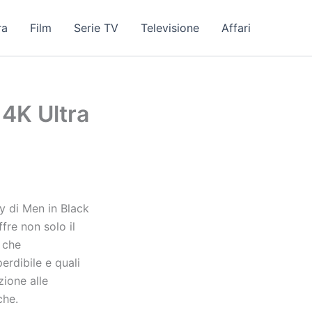
ra
Film
Serie TV
Televisione
Affari
 4K Ultra
y di Men in Black
fre non solo il
i che
erdibile e quali
zione alle
che.