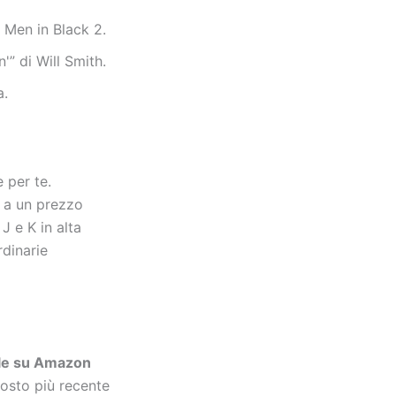
 Men in Black 2.
'” di Will Smith.
a.
 per te.
2 a un prezzo
J e K in alta
rdinarie
ile su Amazon
costo più recente