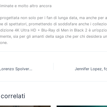
iminate e molto altro ancora
progettata non solo per i fan di lunga data, ma anche per a
 di spettatori, promettendo di soddisfare anche i collezioni
’edizione 4K Ultra HD + Blu-Ray di Men in Black 2 è un’opzi
mente, sia per gli amanti della saga che per chi desidera un
ione.
Grande Fratello: Lorenzo Spolverato accusato di bestemmia, la rivelazione di Stefano Tediosi
 correlati