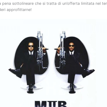
la pena sottolineare che si tratta di un’offerta limitata nel t
deri approfittarne!