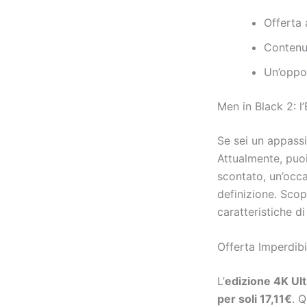
Offerta 
Contenut
Un’oppor
Men in Black 2: l
Se sei un appassi
Attualmente, puoi
scontato, un’occa
definizione. Scopr
caratteristiche di
Offerta Imperdib
L’
edizione 4K Ul
per soli
17,11€
. 