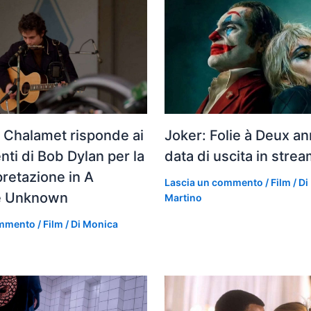
 Chalamet risponde ai
Joker: Folie à Deux an
ti di Bob Dylan per la
data di uscita in stre
pretazione in A
Lascia un commento
/
Film
/ Di
e Unknown
Martino
ommento
/
Film
/ Di
Monica