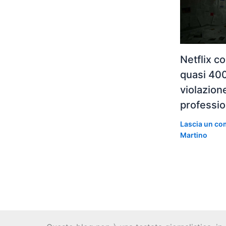
Netflix c
quasi 400
violazion
professio
Lascia un c
Martino