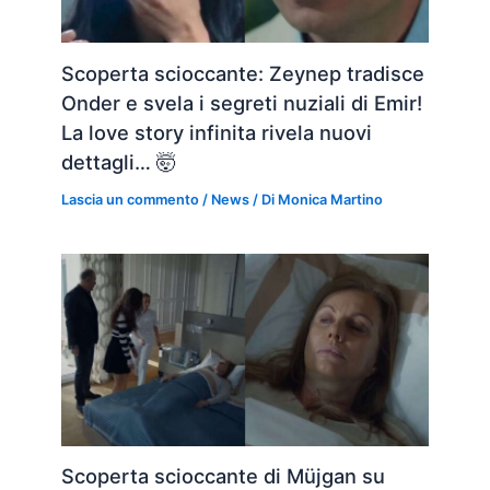
Scoperta scioccante: Zeynep tradisce
Onder e svela i segreti nuziali di Emir!
La love story infinita rivela nuovi
dettagli… 🤯
Lascia un commento
/
News
/ Di
Monica Martino
Scoperta scioccante di Müjgan su