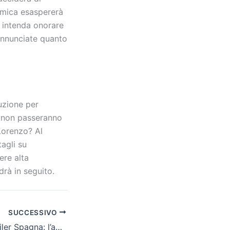
namica esaspererà
n intenda onorare
 annunciate quanto
uzione per
no non passeranno
Lorenzo? Al
agli su
ere alta
drà in seguito.
SUCCESSIVO
La Promessa, spoiler Spagna: l’amore tra Pia e Ricardo finisce in una drammatica separazione