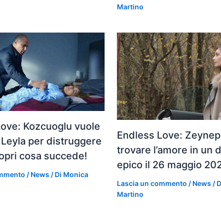
Martino
Love: Kozcuoglu vuole
Endless Love: Zeynep 
 Leyla per distruggere
trovare l’amore in un 
opri cosa succede!
epico il 26 maggio 20
ommento
/
News
/ Di
Monica
Lascia un commento
/
News
/ 
Martino