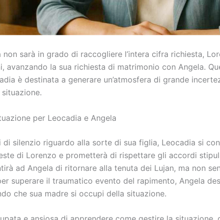
on sarà in grado di raccogliere l’intera cifra richiesta, Lo
ini, avanzando la sua richiesta di matrimonio con Angela. Qu
adia è destinata a generare un’atmosfera di grande incertez
 situazione.
 situazione per Leocadia e Angela
 di silenzio riguardo alla sorte di sua figlia, Leocadia si co
ieste di Lorenzo e prometterà di rispettare gli accordi stipu
rà ad Angela di ritornare alla tenuta dei Lujan, ma non se
 per superare il traumatico evento del rapimento, Angela desid
ando che sua madre si occupi della situazione.
upata e ansiosa di apprendere come gestire la situazione, 