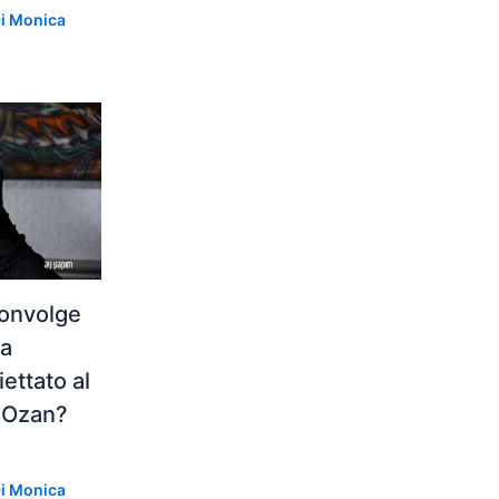
Di
Monica
convolge
 a
ettato al
e Ozan?
Di
Monica