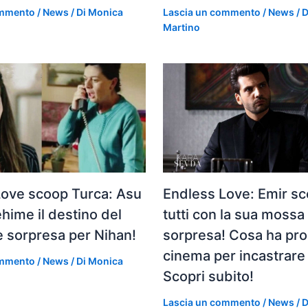
ommento
/
News
/ Di
Monica
Lascia un commento
/
News
/ 
Martino
Love scoop Turca: Asu
Endless Love: Emir s
ehime il destino del
tutti con la sua mossa
he sorpresa per Nihan!
sorpresa! Cosa ha proi
cinema per incastrar
ommento
/
News
/ Di
Monica
Scopri subito!
Lascia un commento
/
News
/ 