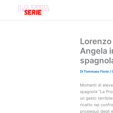
Vai
al
contenuto
Lorenzo 
Angela i
spagnol
Di
Tommaso Florio
/
Momenti di elevat
spagnola “La Pro
un gesto terribil
ricatto nei confr
prosieguo degli e