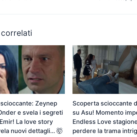
 correlati
 scioccante: Zeynep
Scoperta scioccante 
Onder e svela i segreti
su Asu! Momento imper
 Emir! La love story
Endless Love stagione
ivela nuovi dettagli… 🤯
perdere la trama intri