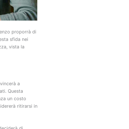
renzo proporrà di
esta sfida nei
za, vista la
nvincerà a
lati. Questa
nza un costo
ererà ritirarsi in
deciderà di