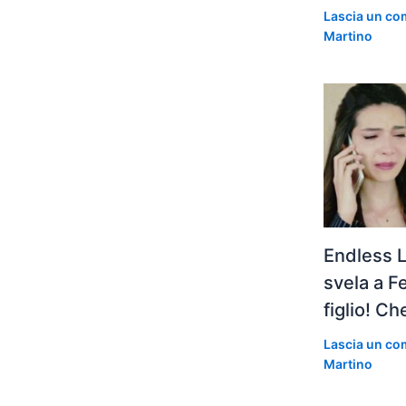
Lascia un c
Martino
Endless 
svela a F
figlio! C
Lascia un c
Martino