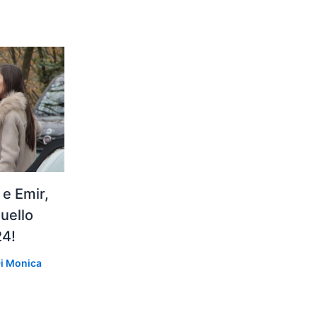
e Emir,
duello
24!
Di
Monica