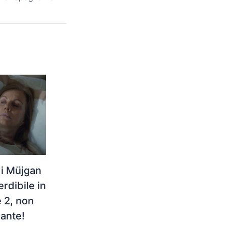
di Müjgan
dibile in
 2, non
gante!