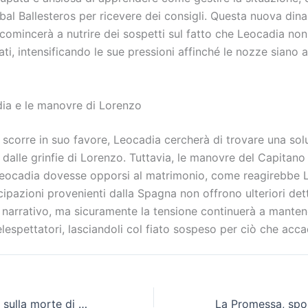
bal Ballesteros per ricevere dei consigli. Questa nuova di
 comincerà a nutrire dei sospetti sul fatto che Leocadia no
ati, intensificando le sue pressioni affinché le nozze siano
dia e le manovre di Lorenzo
scorre in suo favore, Leocadia cercherà di trovare una sol
ia dalle grinfie di Lorenzo. Tuttavia, le manovre del Capita
Leocadia dovesse opporsi al matrimonio, come reagirebbe 
ipazioni provenienti dalla Spagna non offrono ulteriori dett
narrativo, ma sicuramente la tensione continuerà a manten
telespettatori, lasciandoli col fiato sospeso per ciò che acca
La polizia indaga sulla morte di Manuel, ora considerata un omicidio e non un incidente