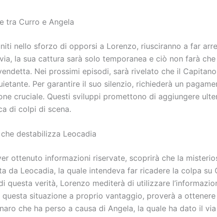
te tra Curro e Angela
iti nello sforzo di opporsi a Lorenzo, riusciranno a far arre
via, la sua cattura sarà solo temporanea e ciò non farà che
vendetta. Nei prossimi episodi, sarà rivelato che il Capita
uietante. Per garantire il suo silenzio, richiederà un pagam
one cruciale. Questi sviluppi promettono di aggiungere ult
ca di colpi di scena.
 che destabilizza Leocadia
r ottenuto informazioni riservate, scoprirà che la misteri
ta da Leocadia, la quale intendeva far ricadere la colpa su 
 questa verità, Lorenzo mediterà di utilizzare l’informazion
 questa situazione a proprio vantaggio, proverà a ottenere 
ro che ha perso a causa di Angela, la quale ha dato il via a