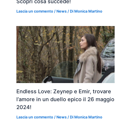
Scopri cosa succede!
Lascia un commento
/
News
/ Di
Monica Martino
Endless Love: Zeynep e Emir, trovare
l’amore in un duello epico il 26 maggio
2024!
Lascia un commento
/
News
/ Di
Monica Martino