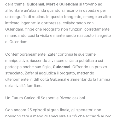
della trama,
Gulcemal
,
Mert
e
Gulendam
si trovano ad
affrontare un’altra sfida quando si recano in ospedale per
un’ecografia di routine. In questo frangente, emerge un altro
intricato inganno: la dottoressa, collaborando con
Gulendam, finge che l’ecografo non funzioni correttamente,
rimandando così la visita e mantenendo nascosto il segreto
di Gulendam.
Contemporaneamente, Zafer continua le sue trame
manipolative, riuscendo a vincere un’asta pubblica a cui
partecipa anche suo figlio,
Gulcemal
. Offrendo un prezzo
stracciato, Zafer si aggiudica il progetto, mettendo
ulteriormente in difficoltà Gulcemal e alimentando la fiamma
della rivalità familiare.
Un Futuro Carico di Sospetti e Rivendicazioni
Con ancora 25 episodi al gran finale, gli spettatori non
possono fare a meno di speculare su ciò che accadrà ai loro