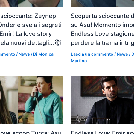
 scioccante: Zeynep
Scoperta scioccante 
Onder e svela i segreti
su Asu! Momento imper
 Emir! La love story
Endless Love stagione
ivela nuovi dettagli… 🤯
perdere la trama intri
ommento
/
News
/ Di
Monica
Lascia un commento
/
News
/ 
Martino
Love scoop Turca: Asu
Endless Love: Emir s