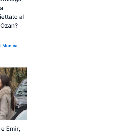
 a
ettato al
e Ozan?
Di
Monica
e Emir,