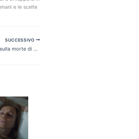
umani e le scelte
SUCCESSIVO
La polizia indaga sulla morte di Manuel, ora considerata un omicidio e non un incidente