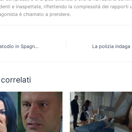
denti e inaspettate, riflettendo la complessità dei rapporti 
agonista è chiamato a prendere.
Ines minaccia Custodio in Spagna: se non accetta di sposarla, rivelerà la sua presunta omosessualità
 correlati