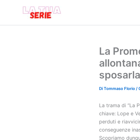
Vai
al
contenuto
La Prome
allontan
sposarl
Di
Tommaso Florio
/
La trama di “La P
chiave: Lope e Ve
perduti e riavvici
conseguenze inas
Scopriamo dunque