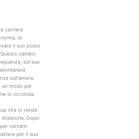
la carriera
onomia, la
ovare il suo posto
o. Questo cambio
nseguenza, sul suo
allontanerà
nza sull’amore.
e un modo per
che lo circonda.
ua vita lo rende
i drastiche. Dopo
 per cercare
attere per il suo