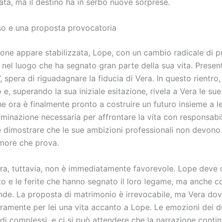
zzata, ma il destino ha in serbo nuove sorprese.
eso e una proposta provocatoria
one appare stabilizzata, Lope, con un cambio radicale di p
 nel luogo che ha segnato gran parte della sua vita. Presen
 spera di riguadagnare la fiducia di Vera. In questo rientro,
e, superando la sua iniziale esitazione, rivela a Vera le sue
e ora è finalmente pronto a costruire un futuro insieme a l
rminazione necessaria per affrontare la vita con responsab
e dimostrare che le sue ambizioni professionali non devono 
amore che prova.
era, tuttavia, non è immediatamente favorevole. Lope deve 
to e le ferite che hanno segnato il loro legame, ma anche co
ende. La proposta di matrimonio è irrevocabile, ma Vera dovr
eramente per lei una vita accanto a Lope. Le emozioni dei 
di complessi, e ci si può attendere che la narrazione continu