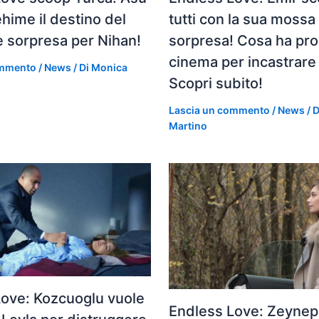
ehime il destino del
tutti con la sua mossa
he sorpresa per Nihan!
sorpresa! Cosa ha proi
cinema per incastrar
ommento
/
News
/ Di
Monica
Scopri subito!
Lascia un commento
/
News
/ 
Martino
Love: Kozcuoglu vuole
Endless Love: Zeynep 