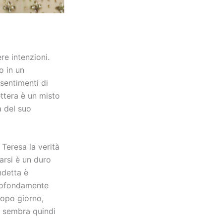
e intenzioni.
o in un
 sentimenti di
ttera è un misto
a del suo
Teresa la verità
arsi è un duro
ndetta è
profondamente
 dopo giorno,
e sembra quindi