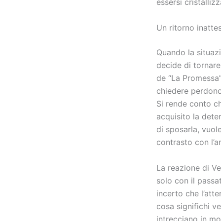
essersi cristalli
Un ritorno inatt
Quando la situazi
decide di tornare
de “La Promessa”,
chiedere perdono 
Si rende conto ch
acquisito la dete
di sposarla, vuol
contrasto con l’
La reazione di V
solo con il passa
incerto che l’att
cosa significhi v
intrecciano in mo