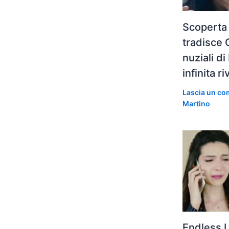
Scoperta
tradisce 
nuziali di
infinita r
Lascia un c
Martino
Endless 