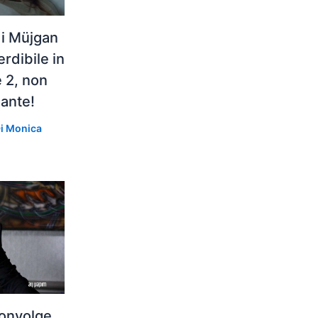
di Müjgan
dibile in
 2, non
gante!
Di
Monica
convolge