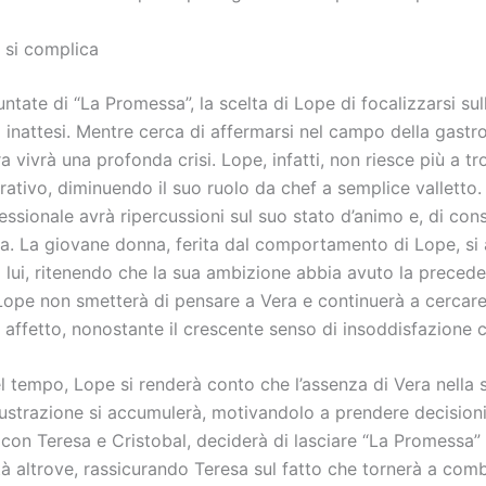
e si complica
ntate di “La Promessa”, la scelta di Lope di focalizzarsi sul
ti inattesi. Mentre cerca di affermarsi nel campo della gastr
a vivrà una profonda crisi. Lope, infatti, non riesce più a tr
rativo, diminuendo il suo ruolo da chef a semplice vallett
essionale avrà ripercussioni sul suo stato d’animo e, di co
a. La giovane donna, ferita dal comportamento di Lope, si 
lui, ritenendo che la sua ambizione abbia avuto la precede
Lope non smetterà di pensare a Vera e continuerà a cercar
o affetto, nonostante il crescente senso di insoddisfazione 
l tempo, Lope si renderà conto che l’assenza di Vera nella s
frustrazione si accumulerà, motivandolo a prendere decision
con Teresa e Cristobal, deciderà di lasciare “La Promessa”
 altrove, rassicurando Teresa sul fatto che tornerà a comb