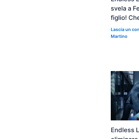
svela a F
figlio! C
Lascia un c
Martino
Endless 