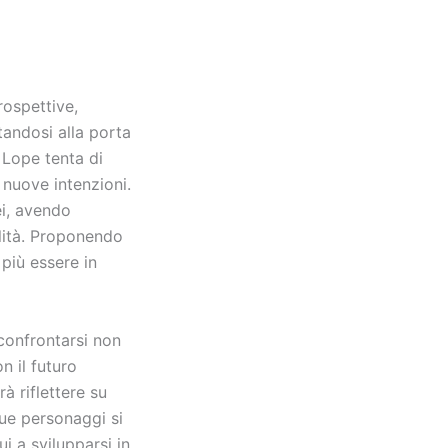
rospettive,
tandosi alla porta
 Lope tenta di
 nuove intenzioni.
ei, avendo
ilità. Proponendo
più essere in
confrontarsi non
n il futuro
à riflettere su
due personaggi si
i a svilupparsi in