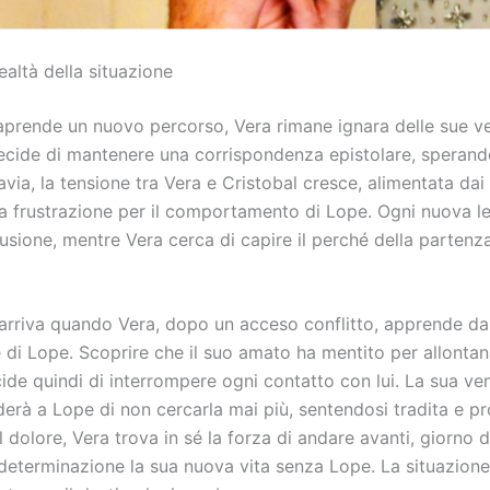
ealtà della situazione
aprende un nuovo percorso, Vera rimane ignara delle sue ver
decide di mantenere una corrispondenza epistolare, sperand
avia, la tensione tra Vera e Cristobal cresce, alimentata dai
a frustrazione per il comportamento di Lope. Ogni nuova le
usione, mentre Vera cerca di capire il perché della partenz
 arriva quando Vera, dopo un acceso conflitto, apprende da 
e di Lope. Scoprire che il suo amato ha mentito per allontan
ide quindi di interrompere ogni contatto con lui. La sua ve
derà a Lope di non cercarla mai più, sentendosi tradita e 
il dolore, Vera trova in sé la forza di andare avanti, giorno
determinazione la sua nuova vita senza Lope. La situazion