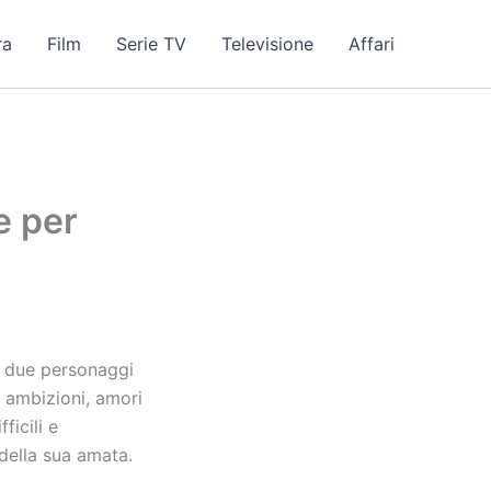
ra
Film
Serie TV
Televisione
Affari
e per
i due personaggi
i ambizioni, amori
ficili e
della sua amata.