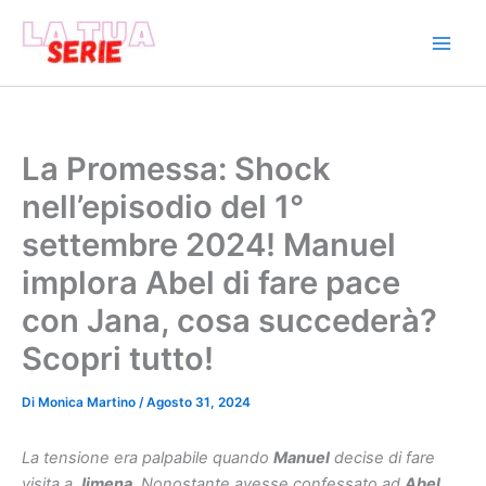
Vai
al
contenuto
La Promessa: Shock
nell’episodio del 1°
settembre 2024! Manuel
implora Abel di fare pace
con Jana, cosa succederà?
Scopri tutto!
Di
Monica Martino
/
Agosto 31, 2024
La tensione era palpabile quando
Manuel
decise di fare
visita a
Jimena
. Nonostante avesse confessato ad
Abel