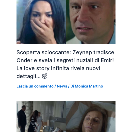
Scoperta scioccante: Zeynep tradisce
Onder e svela i segreti nuziali di Emir!
La love story infinita rivela nuovi
dettagli… 🤯
Lascia un commento
/
News
/ Di
Monica Martino