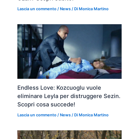
Lascia un commento
/
News
/ Di
Monica Martino
Endless Love: Kozcuoglu vuole
eliminare Leyla per distruggere Sezin.
Scopri cosa succede!
Lascia un commento
/
News
/ Di
Monica Martino