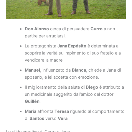
Don Alonso
cerca di persuadere
Curro
a non
partire per arruolarsi.
La protagonista
Jana Expósito
è determinata a
scoprire la verità sul rapimento di suo fratello e a
vendicare la madre.
Manuel
, influenzato da
Blanca
, chiede a Jana di
sposarlo, e lei accetta con emozione.
Il miglioramento della salute di
Diego
è attribuito a
un medicinale suggerito dall’amico del dottor
Guillén
.
Maria
affronta
Teresa
riguardo al comportamento
di
Santos
verso
Vera
.
Le sfide emotive di Curro e Jana