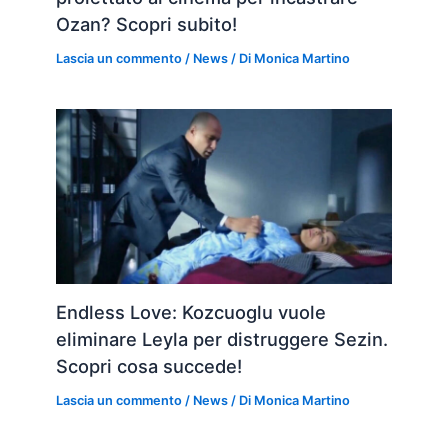
Ozan? Scopri subito!
Lascia un commento
/
News
/ Di
Monica Martino
Endless Love: Kozcuoglu vuole
eliminare Leyla per distruggere Sezin.
Scopri cosa succede!
Lascia un commento
/
News
/ Di
Monica Martino