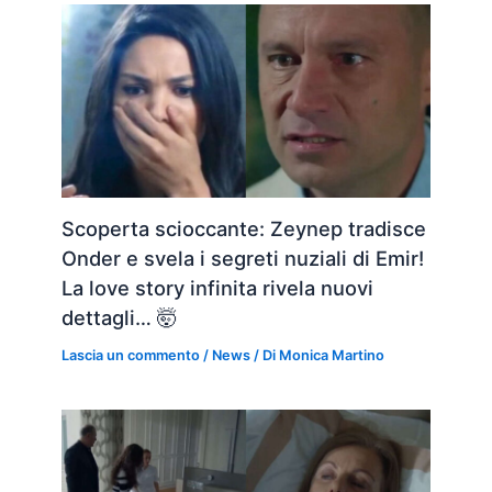
Scoperta scioccante: Zeynep tradisce
Onder e svela i segreti nuziali di Emir!
La love story infinita rivela nuovi
dettagli… 🤯
Lascia un commento
/
News
/ Di
Monica Martino