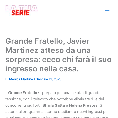
Vai
al
contenuto
Grande Fratello, Javier
Martinez atteso da una
sorpresa: ecco chi farà il suo
ingresso nella casa.
Di
Monica Martino
/
Gennaio 11, 2025
Il
Grande Fratello
si prepara per una serata di grande
tensione, con il televoto che potrebbe eliminare due dei
concorrenti più forti,
Shaila Gatta
e
Helena Prestes
. Gli
autori del programma stanno studiando nuovi ingressi per
ravvivare le dinamiche interne, creando una vera e propria