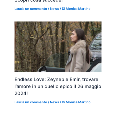
Lascia un commento
/
News
/ Di
Monica Martino
Endless Love: Zeynep e Emir, trovare
l’amore in un duello epico il 26 maggio
2024!
Lascia un commento
/
News
/ Di
Monica Martino