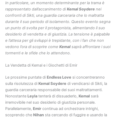
In particolare, un momento determinante per la trama è
rappresentato dall’accanimento di
Kemal Soydere
nei
confronti di Sikti, una guardia carceraria che lo maltratta
durante il suo periodo di isolamento. Questo evento segna
un punto di svolta per il protagonista, alimentando il suo
desiderio di vendetta e di giustizia. La tensione è palpabile
e l’attesa per gli sviluppi è trepidante, con i fan che non
vedono l’ora di scoprire come
Kemal
saprà affrontare i suoi
tormenti e le sfide che lo attendono.
La Vendetta di Kemal e i Giochetti di Emir
Le prossime puntate di
Endless Love
si concentreranno
sulla risolutezza di
Kemal Soydere
di vendicarsi di Sikti, la
guardia carceraria responsabile dei suoi maltrattamenti.
Nonostante
Leyla
tenterà di dissuaderlo,
Kemal
sarà
irremovibile nel suo desiderio di giustizia personale.
Parallelamente,
Emir
continua ad orchestrare intrighi,
scoprendo che
Nihan
sta cercando di fuggire e usando la