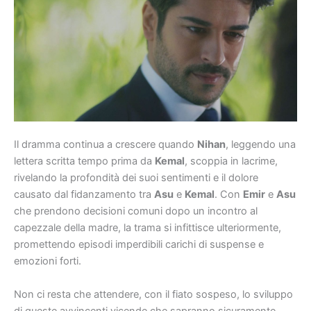
Il dramma continua a crescere quando
Nihan
, leggendo una
lettera scritta tempo prima da
Kemal
, scoppia in lacrime,
rivelando la profondità dei suoi sentimenti e il dolore
causato dal fidanzamento tra
Asu
e
Kemal
. Con
Emir
e
Asu
che prendono decisioni comuni dopo un incontro al
capezzale della madre, la trama si infittisce ulteriormente,
promettendo episodi imperdibili carichi di suspense e
emozioni forti.
Non ci resta che attendere, con il fiato sospeso, lo sviluppo
di queste avvincenti vicende che sapranno sicuramente