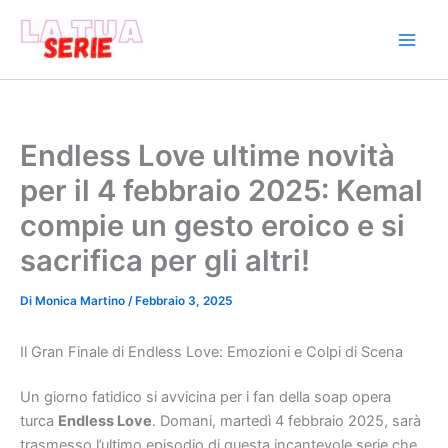
Vai
al
contenuto
Endless Love ultime novità
per il 4 febbraio 2025: Kemal
compie un gesto eroico e si
sacrifica per gli altri!
Di
Monica Martino
/
Febbraio 3, 2025
Il Gran Finale di Endless Love: Emozioni e Colpi di Scena
Un giorno fatidico si avvicina per i fan della soap opera
turca
Endless Love
. Domani, martedì 4 febbraio 2025, sarà
trasmesso l’ultimo episodio di questa incantevole serie che