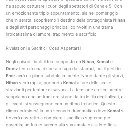
ha saputo catturare i cuori degli spettatori di Canale 5. Con
un emozionante triplo appuntamento, sia nel pomeriggio
che in serata, scopriremo il destino della protagonista
Nihan
e degli altri personaggi principali coinvolti in una trama
intricatissima di amore, tradimento e sacrificio.
Rivelazioni e Sacrifici: Cosa Aspettarsi
Negli episodi finali, il trio composto da
Nihan
,
Kemal
e
Deniz
tenterà una disperata fuga da Istanbul, ma il perfido
Emir
avrà un piano subdolo in mente. Nonostante gli sforzi,
Nihan
verrà rapita, portando
Kemal
a fare delle scelte
strazianti per tentare di salvarla. La tensione cresce mentre
scopriamo che un traditore si annida tra le fila degli alleati, e
gli eventi si susseguono con un ritmo frenetico. Questo
climax culminerà in uno scenario drammatico dove
Kemal
si
troverà costretto a compiere il sacrificio supremo per
garantire un futuro sereno alla sua amata e alla loro figlia.