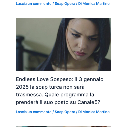
Lascia un commento
/
Soap Opera
/ Di
Monica Martino
Endless Love Sospeso: il 3 gennaio
2025 la soap turca non sarà
trasmessa. Quale programma la
prenderà il suo posto su Canale5?
Lascia un commento
/
Soap Opera
/ Di
Monica Martino