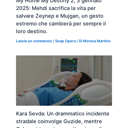
My Home My Destiny 2, 3 gennaio
2025: Mehdi sacrifica la vita per
salvare Zeynep e Mujgan, un gesto
estremo che cambierà per sempre il
loro destino.
Lascia un commento
/
Soap Opera
/ Di
Monica Martino
Kara Sevda: Un drammatico incidente
stradale coinvolge Guzide, mentre