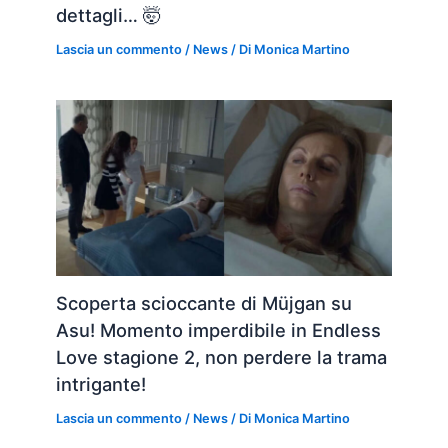
dettagli… 🤯
Lascia un commento
/
News
/ Di
Monica Martino
Scoperta scioccante di Müjgan su
Asu! Momento imperdibile in Endless
Love stagione 2, non perdere la trama
intrigante!
Lascia un commento
/
News
/ Di
Monica Martino