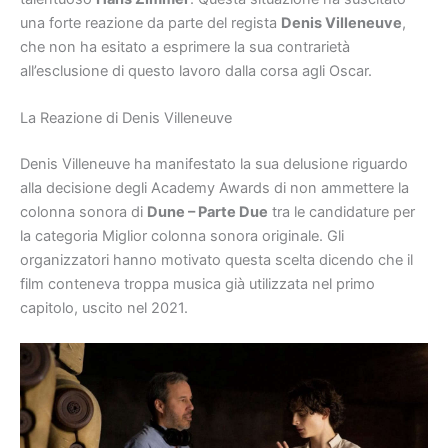
una forte reazione da parte del regista
Denis Villeneuve
,
che non ha esitato a esprimere la sua contrarietà
all’esclusione di questo lavoro dalla corsa agli Oscar.
La Reazione di Denis Villeneuve
Denis Villeneuve ha manifestato la sua delusione riguardo
alla decisione degli Academy Awards di non ammettere la
colonna sonora di
Dune – Parte Due
tra le candidature per
la categoria Miglior colonna sonora originale. Gli
organizzatori hanno motivato questa scelta dicendo che il
film conteneva troppa musica già utilizzata nel primo
capitolo, uscito nel 2021.