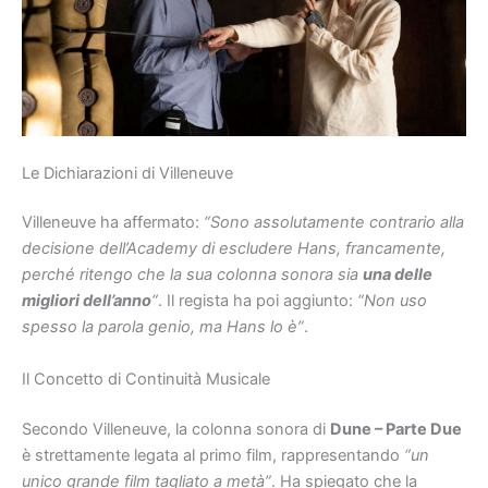
Le Dichiarazioni di Villeneuve
Villeneuve ha affermato:
“Sono assolutamente contrario alla
decisione dell’Academy di escludere Hans, francamente,
perché ritengo che la sua colonna sonora sia
una delle
migliori dell’anno
“
. Il regista ha poi aggiunto:
“Non uso
spesso la parola genio, ma Hans lo è”
.
Il Concetto di Continuità Musicale
Secondo Villeneuve, la colonna sonora di
Dune – Parte Due
è strettamente legata al primo film, rappresentando
“un
unico grande film tagliato a metà”
. Ha spiegato che la