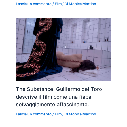
Lascia un commento
/
Film
/ Di
Monica Martino
The Substance, Guillermo del Toro
descrive il film come una fiaba
selvaggiamente affascinante.
Lascia un commento
/
Film
/ Di
Monica Martino