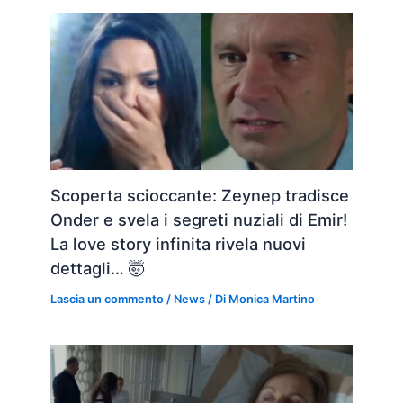
Scoperta scioccante: Zeynep tradisce
Onder e svela i segreti nuziali di Emir!
La love story infinita rivela nuovi
dettagli… 🤯
Lascia un commento
/
News
/ Di
Monica Martino