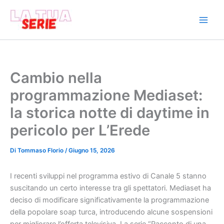
Vai
al
contenuto
Cambio nella
programmazione Mediaset:
la storica notte di daytime in
pericolo per L’Erede
Di
Tommaso Florio
/
Giugno 15, 2026
I recenti sviluppi nel programma estivo di Canale 5 stanno
suscitando un certo interesse tra gli spettatori. Mediaset ha
deciso di modificare significativamente la programmazione
della popolare soap turca, introducendo alcune sospensioni
per migliorare l’offerta televisiva. La serie “Racconto di una