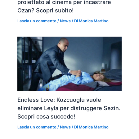
proiettato al cinema per incastrare
Ozan? Scopri subito!
Lascia un commento
/
News
/ Di
Monica Martino
Endless Love: Kozcuoglu vuole
eliminare Leyla per distruggere Sezin.
Scopri cosa succede!
Lascia un commento
/
News
/ Di
Monica Martino