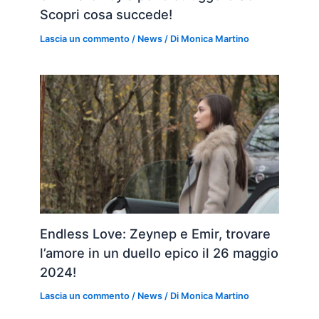
Scopri cosa succede!
Lascia un commento
/
News
/ Di
Monica Martino
Endless Love: Zeynep e Emir, trovare
l’amore in un duello epico il 26 maggio
2024!
Lascia un commento
/
News
/ Di
Monica Martino