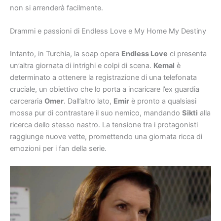
non si arrenderà facilmente.
Drammi e passioni di Endless Love e My Home My Destiny
Intanto, in Turchia, la soap opera
Endless Love
ci presenta
un’altra giornata di intrighi e colpi di scena.
Kemal
è
determinato a ottenere la registrazione di una telefonata
cruciale, un obiettivo che lo porta a incaricare l’ex guardia
carceraria
Omer
. Dall’altro lato,
Emir
è pronto a qualsiasi
mossa pur di contrastare il suo nemico, mandando
Sikti
alla
ricerca dello stesso nastro. La tensione tra i protagonisti
raggiunge nuove vette, promettendo una giornata ricca di
emozioni per i fan della serie.