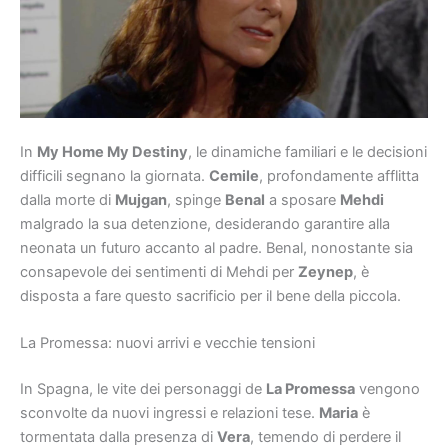
In
My Home My Destiny
, le dinamiche familiari e le decisioni
difficili segnano la giornata.
Cemile
, profondamente afflitta
dalla morte di
Mujgan
, spinge
Benal
a sposare
Mehdi
malgrado la sua detenzione, desiderando garantire alla
neonata un futuro accanto al padre. Benal, nonostante sia
consapevole dei sentimenti di Mehdi per
Zeynep
, è
disposta a fare questo sacrificio per il bene della piccola.
La Promessa: nuovi arrivi e vecchie tensioni
In Spagna, le vite dei personaggi de
La Promessa
vengono
sconvolte da nuovi ingressi e relazioni tese.
Maria
è
tormentata dalla presenza di
Vera
, temendo di perdere il