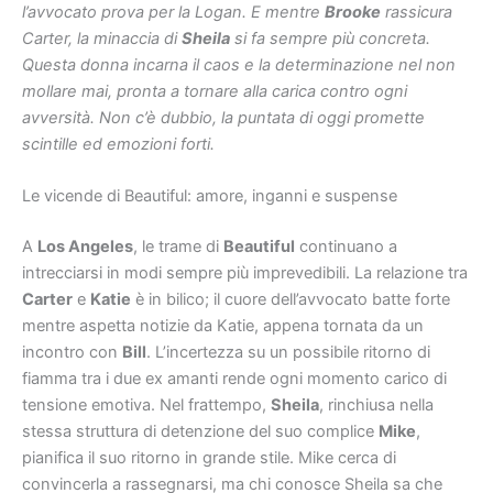
l’avvocato prova per la Logan. E mentre
Brooke
rassicura
Carter, la minaccia di
Sheila
si fa sempre più concreta.
Questa donna incarna il caos e la determinazione nel non
mollare mai, pronta a tornare alla carica contro ogni
avversità. Non c’è dubbio, la puntata di oggi promette
scintille ed emozioni forti.
Le vicende di Beautiful: amore, inganni e suspense
A
Los Angeles
, le trame di
Beautiful
continuano a
intrecciarsi in modi sempre più imprevedibili. La relazione tra
Carter
e
Katie
è in bilico; il cuore dell’avvocato batte forte
mentre aspetta notizie da Katie, appena tornata da un
incontro con
Bill
. L’incertezza su un possibile ritorno di
fiamma tra i due ex amanti rende ogni momento carico di
tensione emotiva. Nel frattempo,
Sheila
, rinchiusa nella
stessa struttura di detenzione del suo complice
Mike
,
pianifica il suo ritorno in grande stile. Mike cerca di
convincerla a rassegnarsi, ma chi conosce Sheila sa che