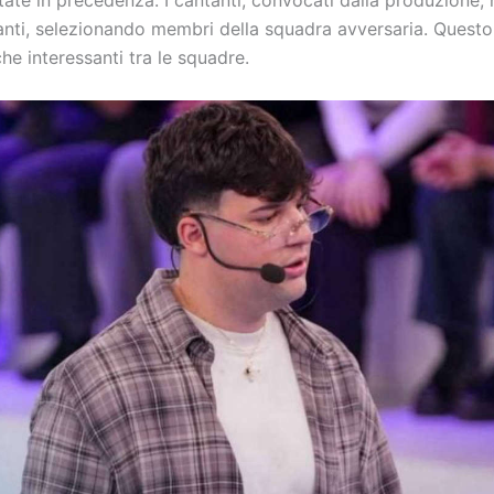
tate in precedenza. I cantanti, convocati dalla produzione
danti, selezionando membri della squadra avversaria. Ques
he interessanti tra le squadre.