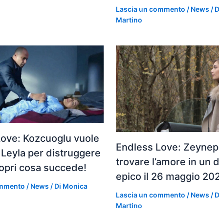
Lascia un commento
/
News
/ 
Martino
Love: Kozcuoglu vuole
Endless Love: Zeynep 
 Leyla per distruggere
trovare l’amore in un 
opri cosa succede!
epico il 26 maggio 20
ommento
/
News
/ Di
Monica
Lascia un commento
/
News
/ 
Martino