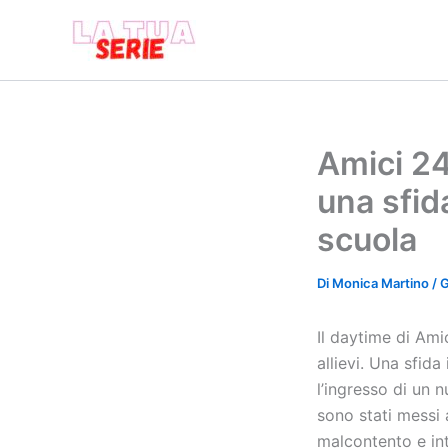
Vai
al
contenuto
Amici 24
una sfid
scuola
Di
Monica Martino
/
G
Il daytime di Ami
allievi. Una sfid
l’ingresso di un 
sono stati messi 
malcontento e in