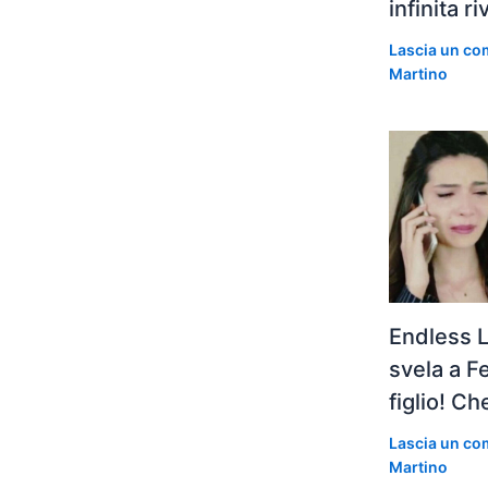
infinita r
Lascia un c
Martino
Endless 
svela a F
figlio! C
Lascia un c
Martino