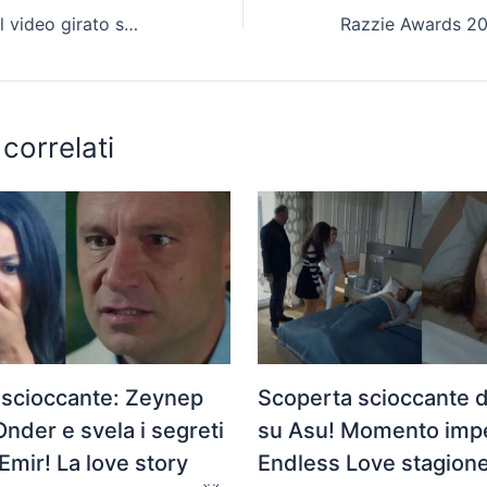
It Ends With Us: il video girato sul set smentisce le accuse contro Justin Baldoni secondo Blake Lively
 correlati
 scioccante: Zeynep
Scoperta scioccante 
Onder e svela i segreti
su Asu! Momento imper
 Emir! La love story
Endless Love stagione