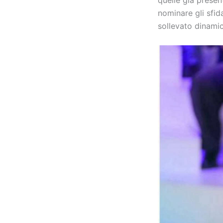
quelle già presen
nominare gli sfi
sollevato dinamic