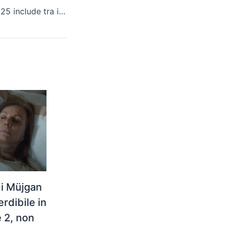
Razzie Awards 2025 include tra i film peggiori dell’anno Madame Web, Borderlands, Joker: Folie à Deux e Megalopolis.
di Müjgan
dibile in
 2, non