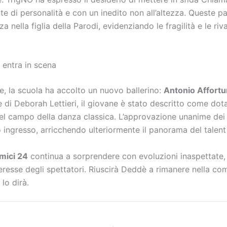
te di personalità e con un inedito non all’altezza. Queste p
 nella figlia della Parodi, evidenziando le fragilità e le rival
 entra in scena
e, la scuola ha accolto un nuovo ballerino:
Antonio Affortu
i Deborah Lettieri, il giovane è stato descritto come dota
el campo della danza classica. L’approvazione unanime dei
 ingresso, arricchendo ulteriormente il panorama del talen
mici 24
continua a sorprendere con evoluzioni inaspettate
nteresse degli spettatori. Riuscirà Deddè a rimanere nella c
lo dirà.