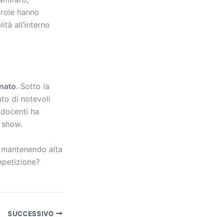
arole hanno
ità all’interno
nato
. Sotto la
to di notevoli
 docenti ha
t show.
, mantenendo alta
ompetizione?
SUCCESSIVO