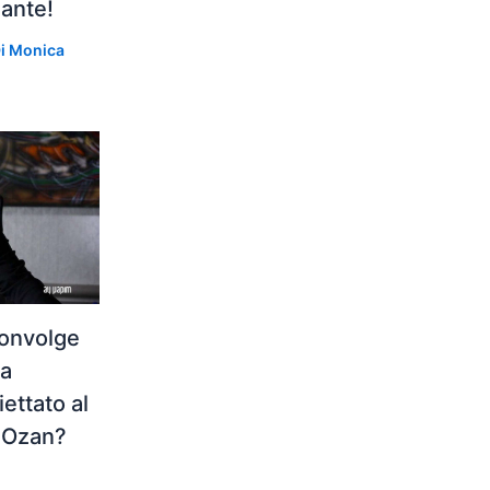
gante!
Di
Monica
convolge
 a
ettato al
e Ozan?