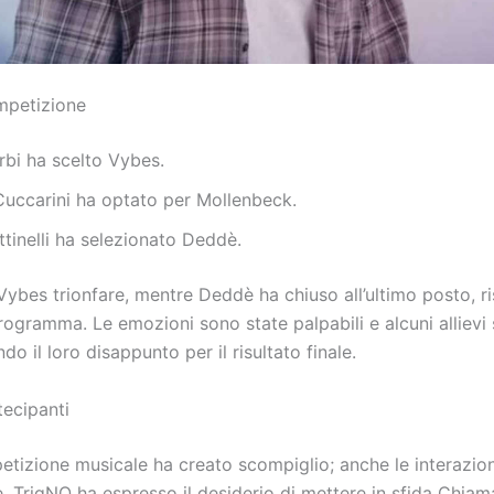
ompetizione
bi ha scelto Vybes.
Cuccarini ha optato per Mollenbeck.
tinelli ha selezionato Deddè.
Vybes trionfare, mentre Deddè ha chiuso all’ultimo posto, r
ogramma. Le emozioni sono state palpabili e alcuni allievi 
do il loro disappunto per il risultato finale.
tecipanti
tizione musicale ha creato scompiglio; anche le interazioni 
e. TrigNO ha espresso il desiderio di mettere in sfida Chiam