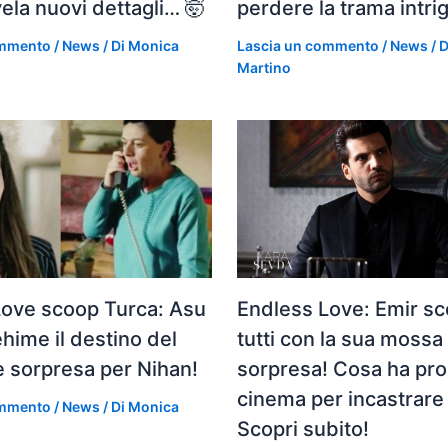
ivela nuovi dettagli… 🤯
perdere la trama intri
ommento
/
News
/ Di
Monica
Lascia un commento
/
News
/ 
Martino
Love scoop Turca: Asu
Endless Love: Emir s
ehime il destino del
tutti con la sua mossa
he sorpresa per Nihan!
sorpresa! Cosa ha proi
cinema per incastrar
ommento
/
News
/ Di
Monica
Scopri subito!