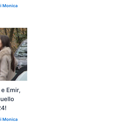
Di
Monica
e Emir,
duello
24!
Di
Monica