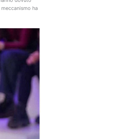
, hanno dovuto
to meccanismo ha